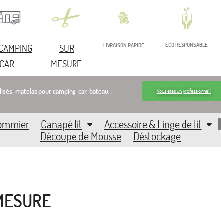
ECO RESPONSABLE
 CAMPING
SUR
LIVRAISON RAPIDE
CAR
MESURE
lisés, matelas pour camping-car, bateau…
Vous êtes un professionnel !
Sommier
Canapé lit
Accessoire & Linge de lit
Découpe de Mousse
Déstockage
MESURE