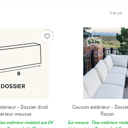
Trier par :
favorite_border
térieur - Dossier droit
Coussin extérieur - Dossie
Aperçu rapide
Aperçu rapide


térieur mousse
flocon
ssu extérieur résistant aux UV
Sur mesure · Tissu extérieur résis