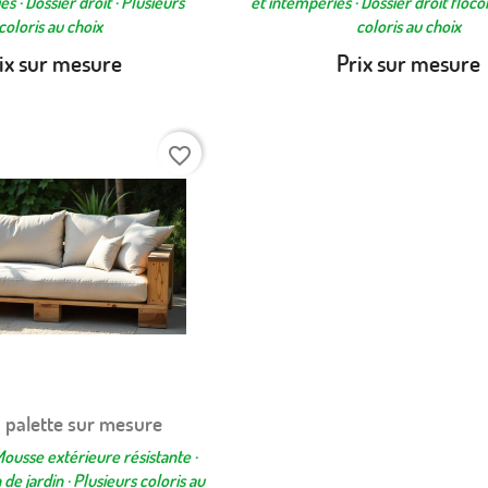
s · Dossier droit · Plusieurs
et intempéries · Dossier droit floco
coloris au choix
coloris au choix
ix sur mesure
Prix sur mesure
favorite_border
 palette sur mesure
Aperçu rapide

ousse extérieure résistante ·
 de jardin · Plusieurs coloris au