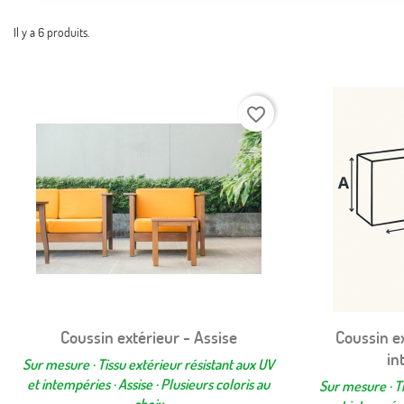
Il y a 6 produits.
favorite_border
Coussin extérieur - Assise
Coussin ex
Aperçu rapide

in
Sur mesure · Tissu extérieur résistant aux UV
et intempéries · Assise · Plusieurs coloris au
Sur mesure · Ti
choix