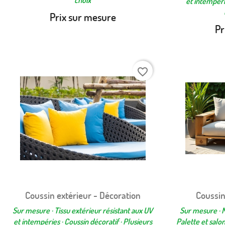
et intempérie
Prix sur mesure
Pr
favorite_border
Coussin extérieur - Décoration
Coussin
Aperçu rapide

Sur mesure · Tissu extérieur résistant aux UV
Sur mesure · M
et intempéries · Coussin décoratif · Plusieurs
Palette et salon