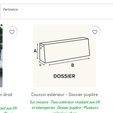
Pertinence
favorite_border
favorite_border
r droit
Coussin extérieur - Dossier pupitre
Aperçu rapide

Sur mesure · Tissu extérieur résistant aux UV
et intempéries · Dossier pupitre · Plusieurs
tant aux UV
coloris au choix