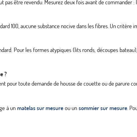
ut pas être revendu. Mesurez deux fois avant de commander : l
ndard 100, aucune substance nocive dans les fibres. Un critère i
ndard. Pour les formes atypiques (lits ronds, découpes bateau
e ?
ment pour toute demande de housse de couette ou de parure c
nge à un
matelas sur mesure
ou un
sommier sur mesure
. Po