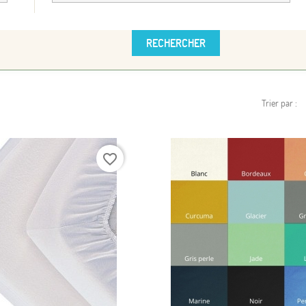
Trier par :
favorite_border