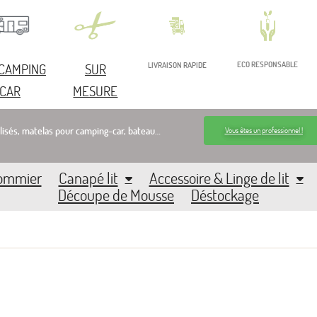
ECO RESPONSABLE
 CAMPING
SUR
LIVRAISON RAPIDE
CAR
MESURE
lisés, matelas pour camping-car, bateau…
Vous êtes un professionnel !
Sommier
Canapé lit
Accessoire & Linge de lit
Découpe de Mousse
Déstockage