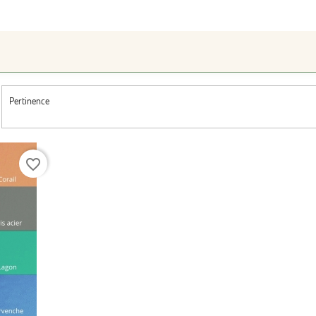
Pertinence
favorite_border