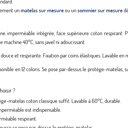
ndard.
llement un
matelas sur mesure
ou un
sommier sur mesure
dé
imperméable intégrée, face supérieure coton respirant. Prot
 machine 40°C, sans javel ni adoucissant.
douce et respirante. Fixation par coins élastiques. Lavable en 
onible en 12 coloris. Se pose par-dessus le protège-matelas, s
oisir ?
ge-matelas coton classique suffit. Lavable à 60°C, durable.
perméable est indispensable.
méable respirant.
ousse se pose par-dessus le protège-matelas.