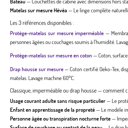
Bateau
— Couchettes de cabine avec dimensions hors sta
Matelas sur mesure Hévéa
— Le linge complète nature
Les 3 références disponibles :
Protège-matelas sur mesure imperméable
— Membrane 
personnes âgées ou couchages soumis à l'humidité. Lavage
Protège-matelas sur mesure en coton
— Coton, surface 
Drap housse sur mesure
— Coton certifié Oeko-Tex, disp
matelas. Lavage machine 60°C.
Classique, imperméable ou drap housse — comment ch
Usage courant adulte sans risque particulier
— Le protè
Enfant en apprentissage de la propreté
— Le modèle im
Personne âgée ou transpiration nocturne forte
— Imper
Surface de couchage au contact de la peau
— Le drap h