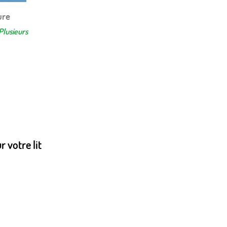
ure
+11
Plusieurs
r votre lit