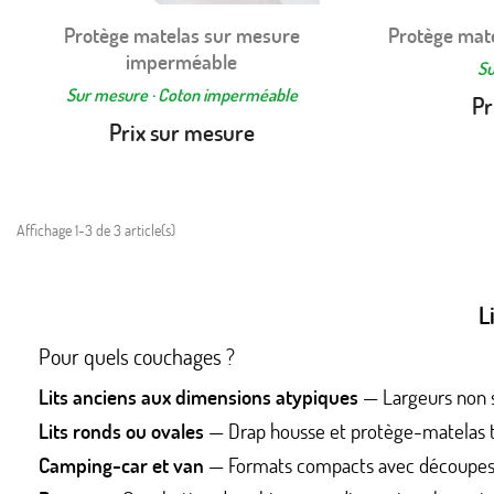
Protège matelas sur mesure
Protège mat
Aperçu rapide

imperméable
Su
Sur mesure · Coton imperméable
Pr
Prix sur mesure
Affichage 1-3 de 3 article(s)
L
Pour quels couchages ?
Lits anciens aux dimensions atypiques
— Largeurs non s
Lits ronds ou ovales
— Drap housse et protège-matelas ta
Camping-car et van
— Formats compacts avec découpes 