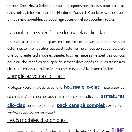
usine ? Chez Hévéa Sélection, nous fabriquons nos matelas pour clic-clac
dans notre atelier en Charente-Maritime. Mousse HR ou latex synthétique :
5 modèles disponibles, du couchage occasionnel au quotidien adulte.
La contrainte spécifique du matelas clic-clac :
Un matelas clic-clac doit plier en trois, se replier sur lui-même sans se
déformer, tenir en position assise, et rester ferme en position couchée. C'est
une contrainte technique exigeante, tous les matelas ne sont pas conçus
pour ça. Nos modèles sont spécifiquement développés pour les structures
clic-clac : épaisseur maîtrisée, mousse résistante à la flexion répétée.
Complétez votre clic-clac :
housse clic-clac
Protégez votre matelas avec une
matelassée ou
armatures
extensible. Vous cherchez aussi la structure ? Consultez nos
clic-clac
pack canapé complet
, ou optez pour un
(structure +
matelas + housse en un achat)
.
Les 5 modèles disponibles :
DUNE
Couchage occasionnel
(invités, studio) : densité 35 kg/m³ —
,