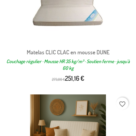
Matelas CLIC CLAC en mousse DUNE
Couchage régulier · Mousse HR 35 kg/m³ · Soutien ferme · jusqu'à
60 kg
251,16 €
273,00 €
favorite_border