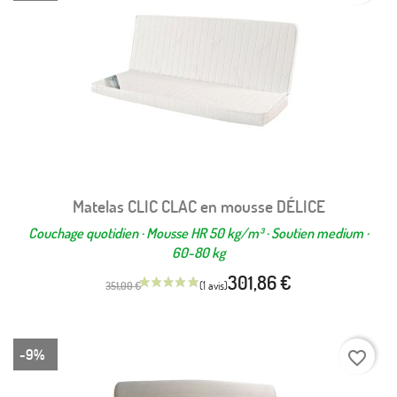
Matelas CLIC CLAC en mousse DÉLICE
Couchage quotidien · Mousse HR 50 kg/m³ · Soutien medium ·
60-80 kg
301,86 €
351,00 €
-9%
favorite_border