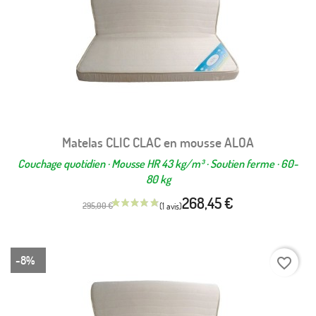
Matelas CLIC CLAC en mousse ALOA
Couchage quotidien · Mousse HR 43 kg/m³ · Soutien ferme · 60-
80 kg
268,45 €
295,00 €
-8%
favorite_border