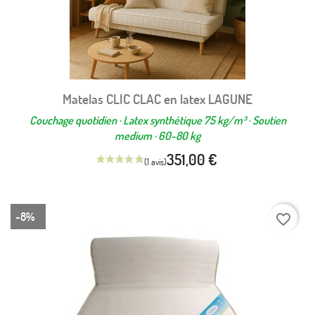
Matelas CLIC CLAC en latex LAGUNE
Couchage quotidien · Latex synthétique 75 kg/m³ · Soutien
medium · 60-80 kg
351,00 €
-8%
favorite_border