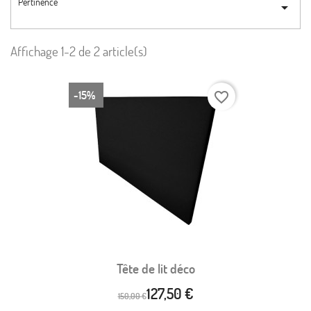
Pertinence

Affichage 1-2 de 2 article(s)
-15%
favorite_border
Tête de lit déco
127,50 €
150,00 €