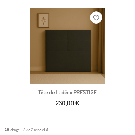
favorite_border
Tête de lit déco PRESTIGE
230,00 €
Affichage 1-2 de 2 article(s)