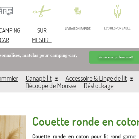
ECO RESPONSABLE
 CAMPING
SUR
LIVRAISON RAPIDE
CAR
MESURE
rsonnalisés, matelas pour camping-car,
Vous êtes un professionnel !
Sommier
Canapé lit
Accessoire & Linge de lit
Découpe de Mousse
Déstockage
Couette ronde en coto
Couette ronde en coton pour lit rond
garnie 