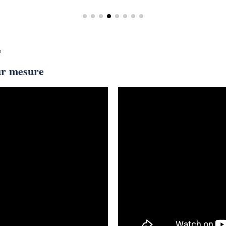
n
ur mesure