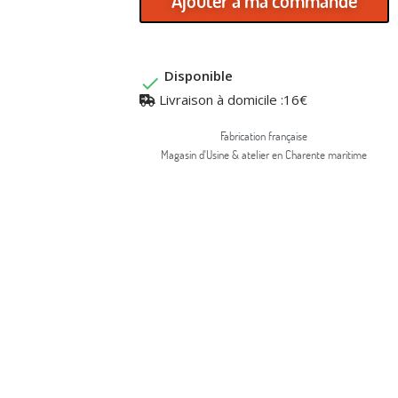
Ajouter à ma commande
Disponible

Livraison à domicile :16€
Fabrication française
Magasin d'Usine & atelier en Charente maritime