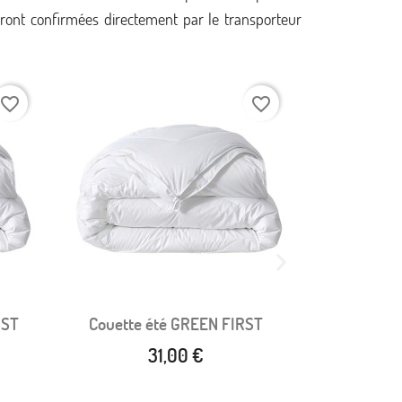
 seront confirmées directement par le transporteur
favorite_border
favorite_border
RST
Couette été GREEN FIRST
Couette en
Aperçu rapide


31,00 €