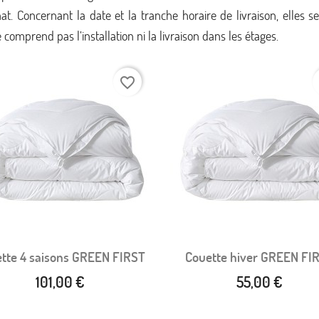
hat. Concernant la date et la tranche horaire de livraison, elles
 comprend pas l’installation ni la livraison dans les étages.
favorite_border
tte 4 saisons GREEN FIRST
Couette hiver GREEN FI
Aperçu rapide
Aperçu rapide


101,00 €
55,00 €