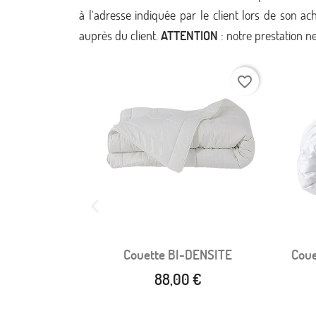
à l'adresse indiquée par le client lors de son ac
auprès du client.
ATTENTION
: notre prestation ne
favorite_border
favorite_border
e GREEN FIRST
Couette BI-DENSITE
Coue
apide
Aperçu rapide

+6
34,85 €
88,00 €