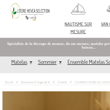
NAUTISME SUR
VAN
MESURE
Spécialiste de la découpe de mousse, du sur-mesure, matelas pe
bateau…
Matelas
Sommier
Ensemble Matelas 
Accueil
Accessoire & Linge de lit
Couette
Couette ronde en coton