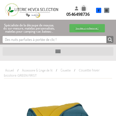
0546498736
Spécialiste de la découpe de mousse,
du sur-mesure, matelas personnalisés,
Vous êtes un professionnel !
matelas pour camping-car, bateau…
Accueil
Accessoire & Linge de lit
Couette
Couette hiver
bicolore GREEN FIRST