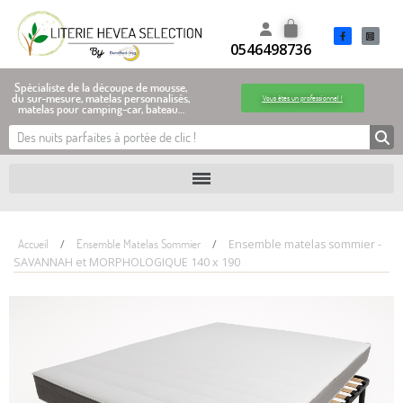
0546498736
Spécialiste de la découpe de mousse,
du sur-mesure, matelas personnalisés,
Vous êtes un professionnel !
matelas pour camping-car, bateau…
Accueil
Ensemble Matelas Sommier
Ensemble matelas sommier -
SAVANNAH et MORPHOLOGIQUE 140 x 190