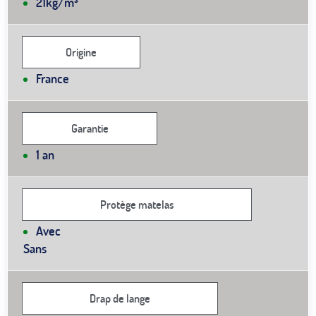
21kg/m³
Origine
France
Garantie
1 an
Protège matelas
Avec
Sans
Drap de lange