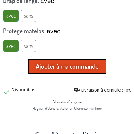
Drap de lange
avec
avec
sans
Protege matelas
avec
avec
sans
Ajouter à ma commande
Disponible
Livraison à domicile :16€

Fabrication française
Magasin d'Usine & atelier en Charente maritime