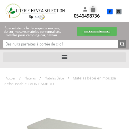
0546498736
Spécialiste de la découpe de mousse,
du sur-mesure, matelas personnalisés,
Vous êtes un professionnel !
matelas pour camping-car, bateau…
Accueil
Matelas
Matelas Bébé
Matelas bébé en mousse
déhoussable CALIN BAMBOU