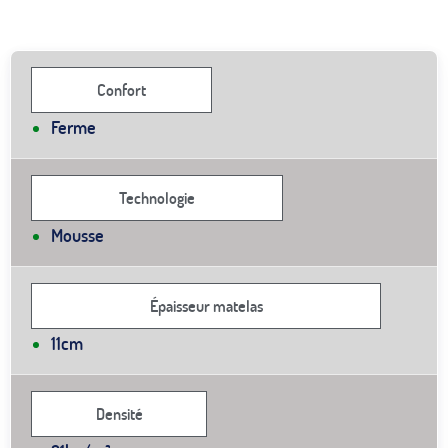
Confort
Ferme
Technologie
Mousse
Épaisseur matelas
11cm
Densité