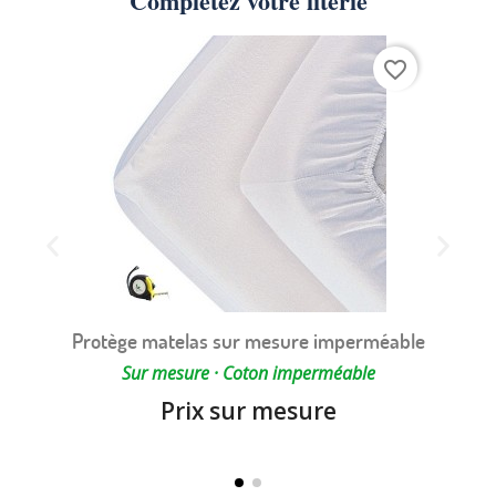
Complétez votre literie
favorite_border
Protège matelas sur mesure imperméable
Sur mesure · Coton imperméable
Prix sur mesure