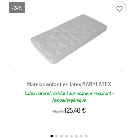
-24%
-2
favorite_border
Matelas enfant en latex BABYLATEX
Latex naturel résistant aux acariens respirant -
C
hypoallergénique
125,40 €
165,00 €