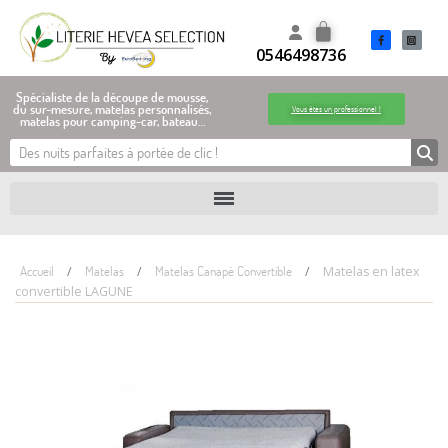
0546498736
Spécialiste de la découpe de mousse,
du sur-mesure, matelas personnalisés,
Vous êtes un professionnel !
matelas pour camping-car, bateau…
Accueil
Matelas
Matelas Canapé Convertible
Matelas en latex
convertible LAGUNE