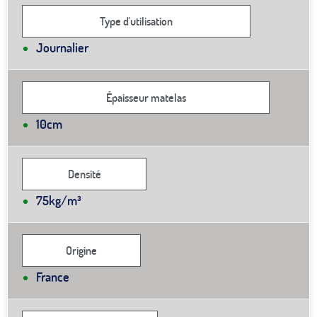
Type d'utilisation
Journalier
Épaisseur matelas
10cm
Densité
75kg/m³
Origine
France