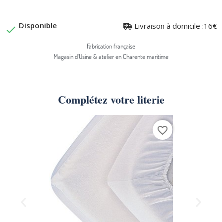
Disponible
Livraison à domicile :16€

Fabrication française
Magasin d'Usine & atelier en Charente maritime
Complétez votre literie
favorite_border