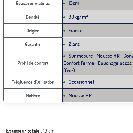
13cm
Épaisseur matelas
30kg/m³
Densité
France
Origine
2 ans
Garantie
Sur mesure · Mousse HR · Conv
Confort Ferme · Couchage occasi
Profil de confort
(fixe)
Occasionnel
Fréqiuence d'utilisation
Mousse HR
Matière
Épaisseur totale
: 13 cm