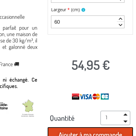
Largeur
*
(
cm
)
info
ccasionnelle
keyboard_arrow_up
keyboard_arrow_down
 parfait pour un
on, une maison de
se de 30 kg/m³, il
e et galonné deux
54,95 €
 France 🚚
s ni échangé.
Ce
TTC
cifiques.
Quantité
Ajouter à ma commande