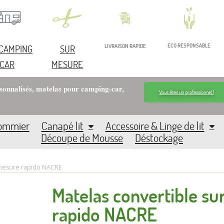
ECO RESPONSABLE
 CAMPING
SUR
LIVRAISON RAPIDE
CAR
MESURE
rsonnalisés, matelas pour camping-car,
Vous êtes un professionnel !
Sommier
Canapé lit
Accessoire & Linge de lit
Découpe de Mousse
Déstockage
 mesure rapido NACRE
Matelas convertible s
rapido NACRE