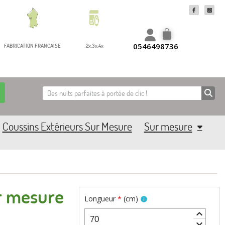
0546498736
FABRICATION FRANCAISE
2x,3x,4x
Coussins Extérieurs Sur Mesure
Sur mesure
ur mesure
Longueur
*
(
cm
)
info
keyboard_arrow_up
keyboard_arrow_down