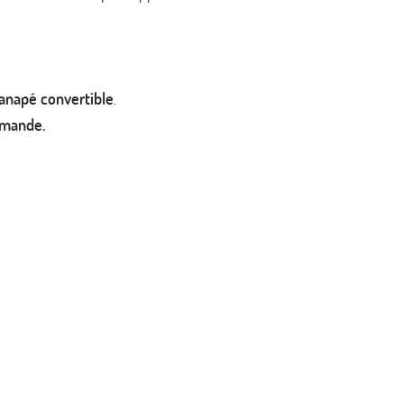
anapé convertible
.
mmande.