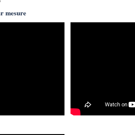
n
ur mesure