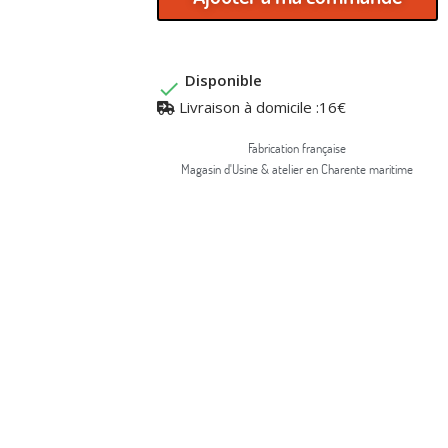
Disponible

Livraison à domicile :16€
Fabrication française
Magasin d'Usine & atelier en Charente maritime