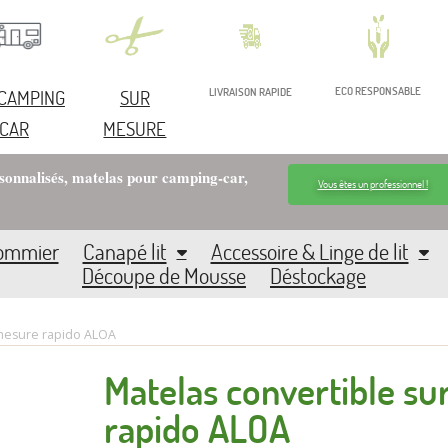
ECO RESPONSABLE
 CAMPING
SUR
LIVRAISON RAPIDE
CAR
MESURE
rsonnalisés, matelas pour camping-car,
Vous êtes un professionnel !
Sommier
Canapé lit
Accessoire & Linge de lit
Découpe de Mousse
Déstockage
 mesure rapido ALOA
Matelas convertible s
rapido ALOA