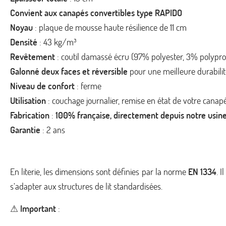
Convient aux canapés convertibles type RAPIDO
Noyau
: plaque de mousse haute résilience de 11 cm
Densité
: 43 kg/m³
Revêtement
: coutil damassé écru (97% polyester, 3% polypr
Galonné deux faces et réversible
pour une meilleure durabili
Niveau de confort
: ferme
Utilisation
: couchage journalier, remise en état de votre cana
Fabrication
:
100% française, directement depuis notre usin
Garantie
: 2 ans
En literie, les dimensions sont définies par la norme
EN 1334
. 
s’adapter aux structures de lit standardisées.
⚠
Important
: