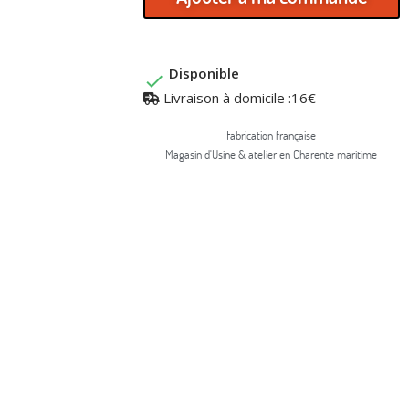
Disponible

Livraison à domicile :16€
Fabrication française
Magasin d'Usine & atelier en Charente maritime