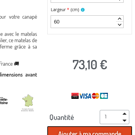
Largeur
*
(
cm
)
info
our votre canapé
keyboard_arrow_up
keyboard_arrow_down
le avec le matelas
ier, ce matelas de
n ferme grâce à sa
73,10 €
 France 🚚
dimensions avant
TTC
Quantité
Ajouter à ma commande