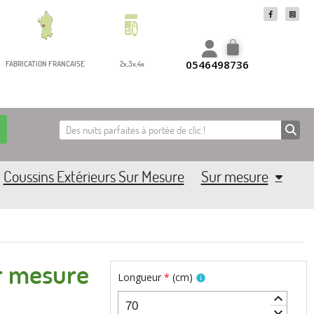
0546498736
FABRICATION FRANCAISE
2x,3x,4x
Coussins Extérieurs Sur Mesure
Sur mesure
ur mesure
Longueur
*
(
cm
)
info
keyboard_arrow_up
keyboard_arrow_down