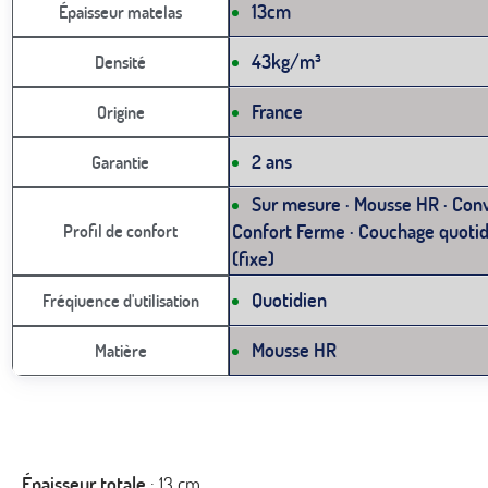
13cm
Épaisseur matelas
43kg/m³
Densité
France
Origine
2 ans
Garantie
Sur mesure · Mousse HR · Conv
Confort Ferme · Couchage quotid
Profil de confort
(fixe)
Quotidien
Fréqiuence d'utilisation
Mousse HR
Matière
Épaisseur totale
: 13 cm