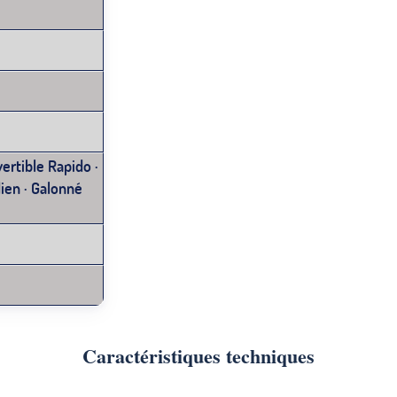
ertible Rapido ·
ien · Galonné
Caractéristiques techniques