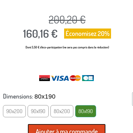
200,20 €
160,16 €
Économisez 20%
Dont 5,50 € d'éco-participation (ne sera pas compris dans la réduction)
TTC
Dimensions
80x190
90x200
90x190
80x200
80x190
Ajouter à ma commande