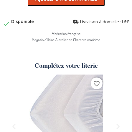
Disponible
Livraison à domicile :16€

Fabrication française
Magasin d'Usine & atelier en Charente maritime
Complétez votre literie
favorite_border