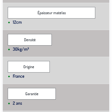
Épaisseur matelas
12cm
Densité
30kg/m³
Origine
France
Garantie
2 ans