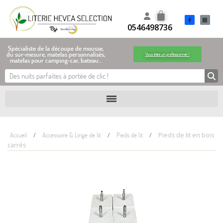
0546498736
Spécialiste de la découpe de mousse,
du sur-mesure, matelas personnalisés,
Vous êtes un professionnel !
matelas pour camping-car, bateau…
Accueil
Accessoire & Linge de lit
Pieds de lit
Pieds de lit en bois
carrés