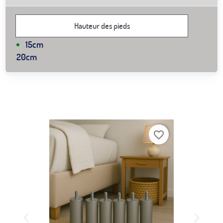
Hauteur des pieds
15cm
20cm
favorite_border