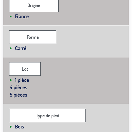
Origine
France
Forme
Carré
Lot
1 pièce
4 pièces
5 pièces
Type de pied
Bois