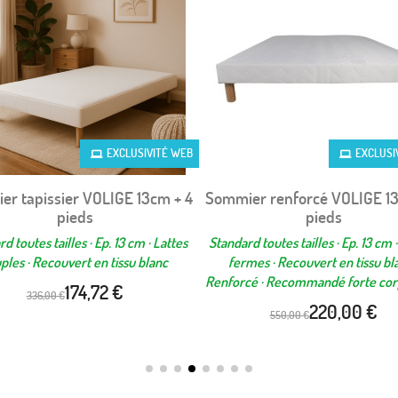
EXCLUSIVITÉ WEB
EXCLUSI
r tapissier VOLIGE 13cm + 4
Sommier renforcé VOLIGE 13
Aperçu rapide
Aperçu rapide


pieds
pieds
d toutes tailles · Ep. 13 cm · Lattes
Standard toutes tailles · Ep. 13 cm ·
ples · Recouvert en tissu blanc
fermes · Recouvert en tissu bla
Renforcé · Recommandé forte co
174,72 €
336,00 €
220,00 €
550,00 €