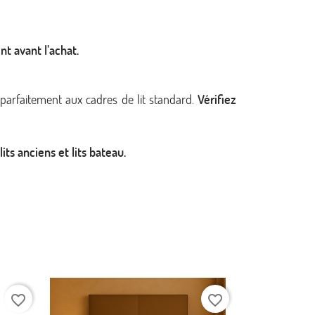
nt avant l’achat.
 parfaitement aux cadres de lit standard.
Vérifiez
its anciens et lits bateau.
favorite_border
favorite_border