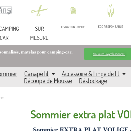
ECO RESPONSABLE
 CAMPING
SUR
LIVRAISON RAPIDE
CAR
MESURE
rsonnalisés, matelas pour camping-car,
Vous êtes un professionnel !
Sommier
Canapé lit
Accessoire & Linge de lit
Découpe de Mousse
Déstockage
7cm
Sommier extra plat V
Sommier EXTRA PLAT VOLIGE – S