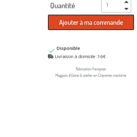
Quantité
Ajouter à ma commande
Disponible

Livraison à domicile :16€
Fabrication française
Magasin d'Usine & atelier en Charente maritime