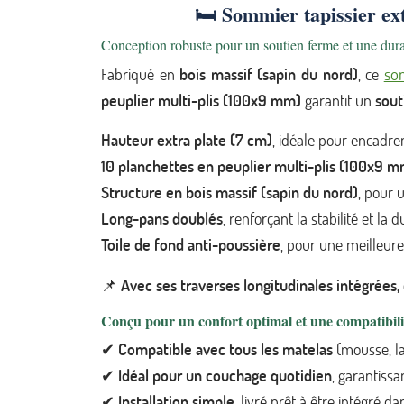
🛏️
Sommier tapissier ext
Conception robuste pour un soutien ferme et une dura
som
Fabriqué en
bois massif (sapin du nord)
, ce
peuplier multi-plis (100x9 mm)
garantit un
sout
Hauteur extra plate (7 cm)
, idéale pour encadre
10 planchettes en peuplier multi-plis (100x9 
Structure en bois massif (sapin du nord)
, pour 
Long-pans doublés
, renforçant la stabilité et la
Toile de fond anti-poussière
, pour une meilleure
📌
Avec ses traverses longitudinales intégrées,
Conçu pour un confort optimal et une compatibilit
✔
Compatible avec tous les matelas
(mousse, la
✔
Idéal pour un couchage quotidien
, garantissa
✔
Installation simple
, livré prêt à être intégré da