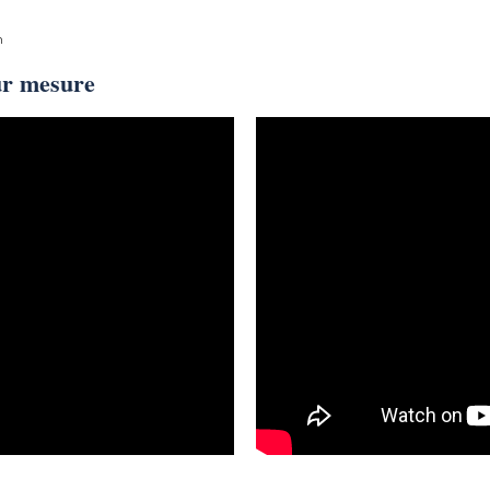
n
ur mesure