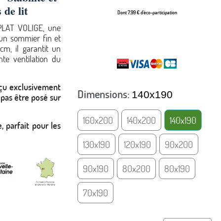
 de lit
Dont 7,99 € d'éco-participation
 PLAT VOLIGE, une
 un sommier fin et
TTC
cm, il garantit un
te ventilation du
çu exclusivement
Dimensions
140x190
 pas être posé sur
160x200
140x200
140x190
 parfait pour les
130x190
120x190
90x200
90x190
80x200
80x190
70x190