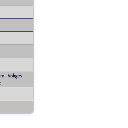
cm · Voliges
c