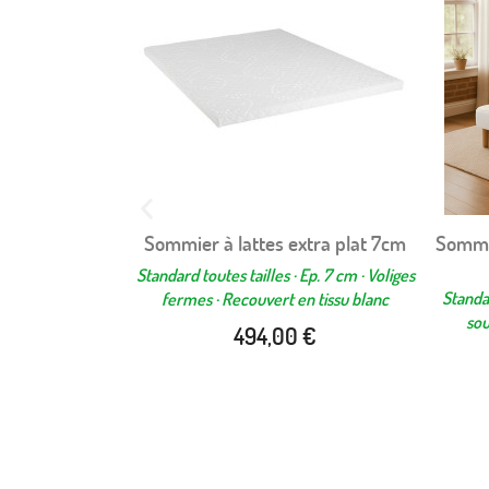
EXCLUSIVITÉ WEB
 noir VOLIGE
Sommier à lattes extra plat 7cm
Sommie
apide
Aperçu rapide

ieds
Standard toutes tailles · Ep. 7 cm · Voliges
p. 13 cm · Voliges
Standar
fermes · Recouvert en tissu blanc
ssu · Coloris au
sou
494,00 €
45 €