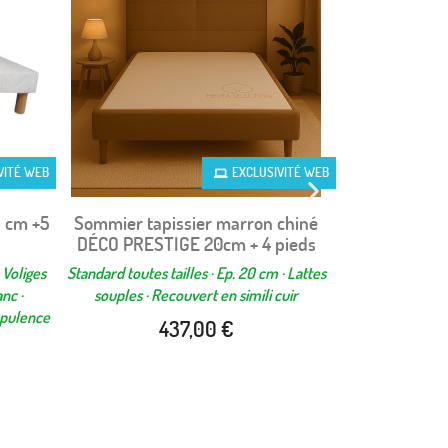
VITÉ WEB
EXCLUSIVITÉ WEB
 cm +5
Sommier tapissier marron chiné
Sommier tapis
Aperçu rapide


DÉCO PRESTIGE 20cm + 4 pieds
PRESTIGE
 Voliges
Standard toutes tailles · Ep. 20 cm · Lattes
Standard toutes t
nc ·
souples · Recouvert en simili cuir
souples · Re
rpulence
437,00 €
4