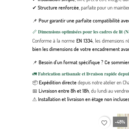
✔
Structure renforcée
, parfaite pour un mainti
📌
Pour garantir une parfaite compatibilité avec
Dimensions optimisées pour les cadres de lit 
📏
Conforme à la norme
EN 1334
, les dimensions 
bien les dimensions de votre encadrement a
📌
Besoin d’un format spécifique ? Ce sommier 
Fabrication artisanale et livraison rapide depu
🚛
📦
Expédition directe
depuis notre atelier en C
📅
Livraison entre 8h et 18h
, du lundi au vendre
⚠
Installation et livraison en étage non incluse
-48%
favorite_border
favorite_border