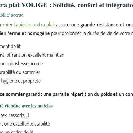
ra plat VOLIGE : Solidité, confort et intégratio
bilité accrue
mier tapissier extra plat
assure une
grande résistance et une
ien ferme et homogène
pour prolonger la durée de vie de votre 
ment de lit
mm)
, offrant un excellent maintien
une robustesse accrue
 durabilité du sommier
 hygiène et propreté
 ce sommier garantit une parfaite répartition du poids et un con
é étendue avec les matelas
tex, ressorts…)
nt une excellente stabilité
ns un cadre de lit