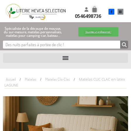
0546498736
Spécialiste de la découpe de mousse,
du sur-mesure, matelas personnalisés,
Vous êtes un professionnel !
matelas pour camping-car, bateau…
Accueil
Matelas
Matelas Clic-Clac
Matelas CLIC CLAC en latex
LAGUNE