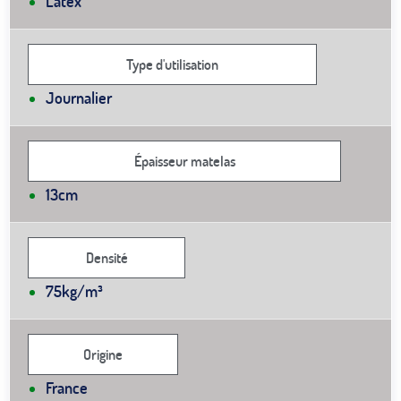
Latex
Type d'utilisation
Journalier
Épaisseur matelas
13cm
Densité
75kg/m³
Origine
France