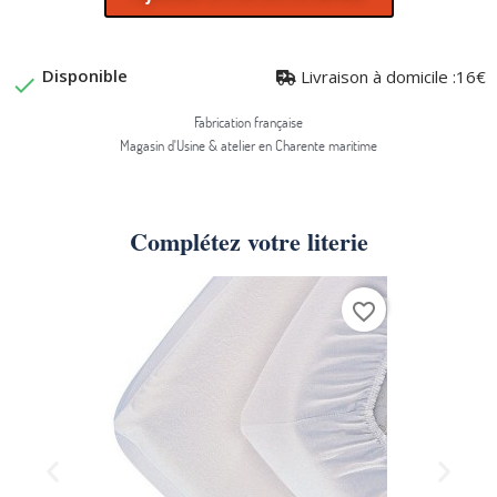
Disponible
Livraison à domicile :16€

Fabrication française
Magasin d'Usine & atelier en Charente maritime
Complétez votre literie
favorite_border