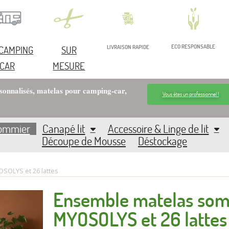
ECO RESPONSABLE
 CAMPING
SUR
LIVRAISON RAPIDE
CAR
MESURE
rsonnalisés, matelas pour camping-car,
Vous êtes un professionnel !
Sommier
Canapé lit
Accessoire & Linge de lit
Découpe de Mousse
Déstockage
SOLYS et 26 lattes
Ensemble matelas som
MYOSOLYS et 26 lattes