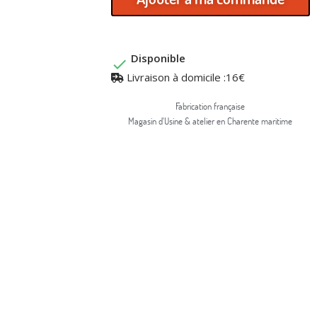
Disponible

Livraison à domicile :16€
Fabrication française
Magasin d'Usine & atelier en Charente maritime