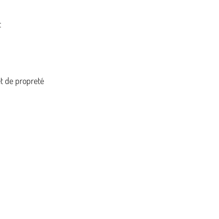
t
et de propreté