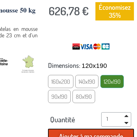
Économisez
626,78 €
 mousse 50 kg
35%
telas en mousse
TTC
 de 23 cm et d’un
Dimensions
120x190
160x200
140x190
120x190
90x190
80x190
Quantité
Ajouter à ma commande