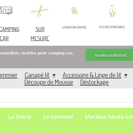
ECO RESPONSABLE
 CAMPING
SUR
LIVRAISON RAPIDE
CAR
MESURE
rsonnalisés, matelas pour camping-car,
Vous êtes un professionnel !
Sommier
Canapé lit
Accessoire & Linge de lit
Découpe de Mousse
Déstockage
La literie
Le sommeil
Matelas hévéa sel