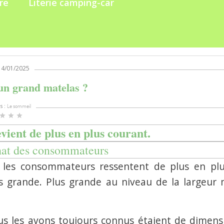
re
Literie camping-car
 14/01/2025
un grand matelas ?
s :
Le sommeil
star
star
star
vient de plus en plus courant.
chat des consommateurs
 les consommateurs ressentent de plus en plu
lus grande. Plus grande au niveau de la largeur 
ous les avons toujours connus étaient de dimens