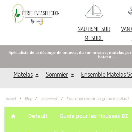
NAUTISME SUR
VAN
MESURE
Spécialiste de la découpe de mousse, du sur-mesure, matelas pe
bateau…
Matelas
Sommier
Ensemble Matelas 
Accueil
Blog
Le sommeil
Pourquoi choisir un grand matelas ?
Default
Guide pour les Housses BZ
home