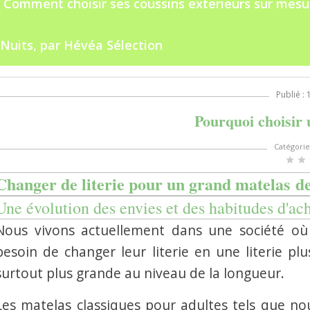
Comment choisir ses coussins exterieurs sur mesu
 Nuits, par Hévéa Sélection
Publié :
Pourquoi choisir 
Catégorie
star
star
Changer de literie pour un grand matelas de
Une évolution des envies et des habitudes d'a
Nous vivons actuellement dans une société où
besoin de changer leur literie en une literie p
surtout plus grande au niveau de la longueur.
Les matelas classiques pour adultes tels que n