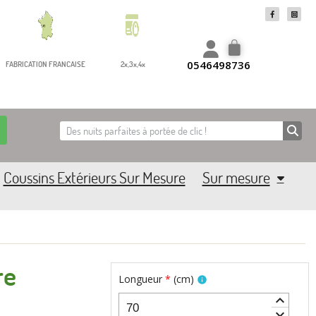
0546498736
FABRICATION FRANCAISE
2x,3x,4x
Coussins Extérieurs Sur Mesure
Sur mesure
re
Longueur
*
(
cm
)
info
keyboard_arrow_up
keyboard_arrow_down