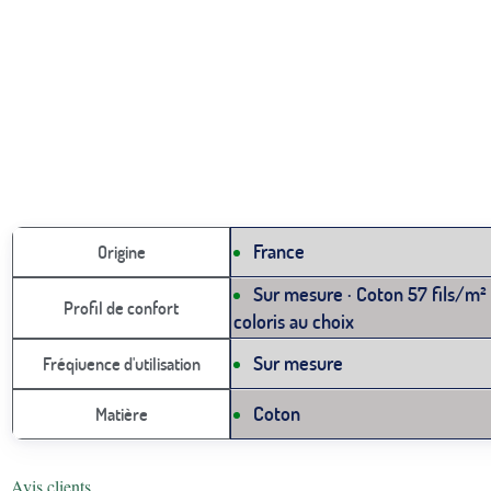
France
Origine
Sur mesure · Coton 57 fils/m² 
Profil de confort
coloris au choix
Sur mesure
Fréqiuence d'utilisation
Coton
Matière
Avis clients