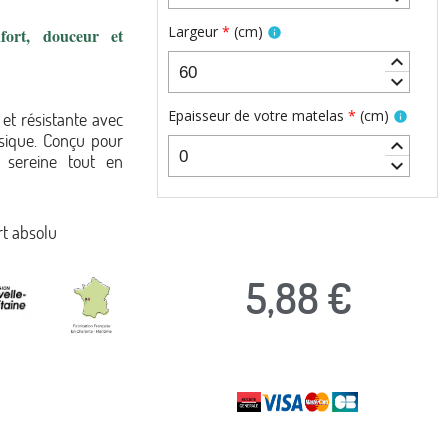
Largeur
*
(
cm
)
fort, douceur et
info
keyboard_arrow_up
keyboard_arrow_down
Epaisseur de votre matelas
*
(
cm
)
et résistante avec
info
sique. Conçu pour
keyboard_arrow_up
it sereine tout en
keyboard_arrow_down
rt absolu
5,88 €
TTC