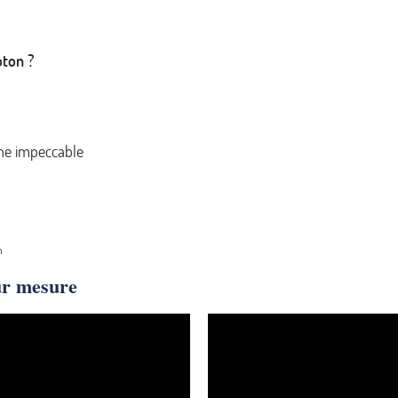
oton ?
ne impeccable
n
ur mesure