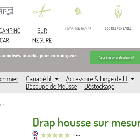
ECO RESPONSABLE
 CAMPING
SUR
LIVRAISON RAPIDE
CAR
MESURE
rsonnalisés, matelas pour camping-car,
Vous êtes un professionnel !
Sommier
Canapé lit
Accessoire & Linge de lit
Découpe de Mousse
Déstockage
re
Drap housse sur mesu