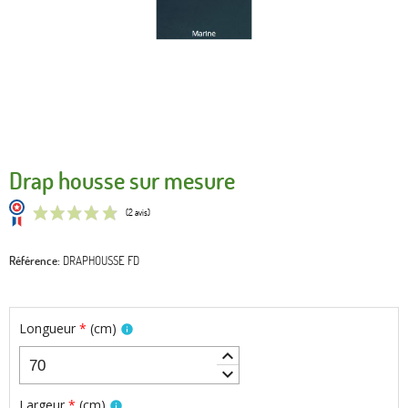
Drap housse sur mesure
Référence
DRAPHOUSSE FD
(2 avis)
Longueur
*
(
cm
)
info
keyboard_arrow_up
keyboard_arrow_down
Largeur
*
(
cm
)
info