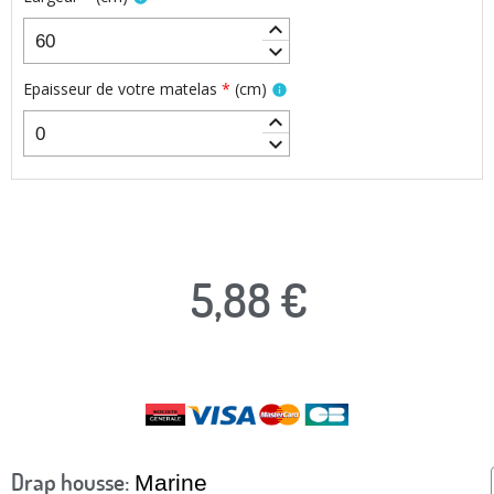
keyboard_arrow_up
keyboard_arrow_down
Epaisseur de votre matelas
*
(
cm
)
info
keyboard_arrow_up
keyboard_arrow_down
5,88 €
TTC
Drap housse
Marine