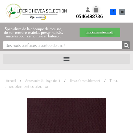
0546498736
Spécialiste de la découpe de mousse,
du sur-mesure, matelas personnalisés,
Vous êtes un professionnel !
matelas pour camping-car, bateau…
Accueil
Accessoire & Linge de lit
Tissu d'ameublement
Tissu
ameublement couleur uni