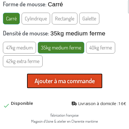
Forme de mousse
Carré
Carré
Cylindrique
Rectangle
Galette
Densité de mousse
35kg medium ferme
47kg medium
35kg medium ferme
40kg ferme
42kg extra ferme
Ajouter à ma commande
Disponible
Livraison à domicile :16€

Fabrication française
Magasin d'Usine & atelier en Charente maritime