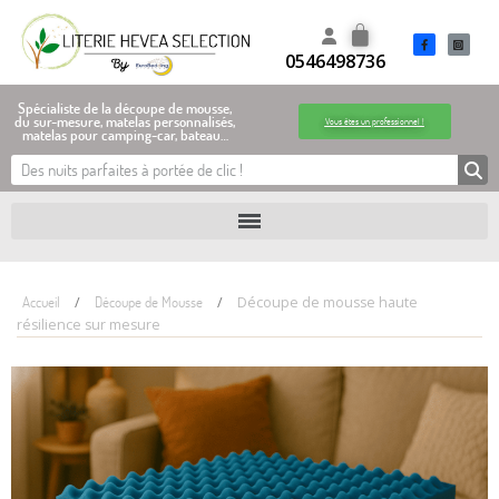
0546498736
Spécialiste de la découpe de mousse,
du sur-mesure, matelas personnalisés,
Vous êtes un professionnel !
matelas pour camping-car, bateau…
Accueil
Découpe de Mousse
Découpe de mousse haute
résilience sur mesure