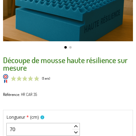
Découpe de mousse haute résilience sur
mesure
Référence
HR CAR 35
(5 avis)
Longueur
*
(
cm
)
info
keyboard_arrow_up
keyboard_arrow_down