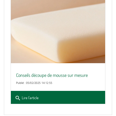
Conseils découpe de mousse sur mesure
Publié : 05/02/2025 14:12:55
search
Lire l'article