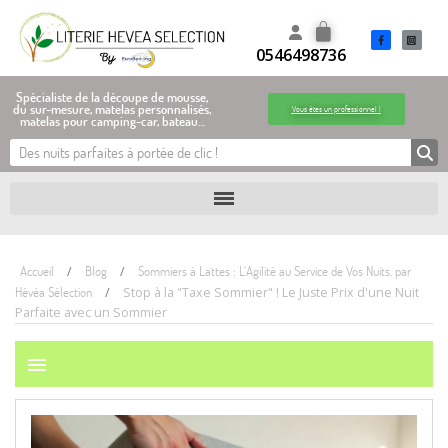
0546498736
Spécialiste de la découpe de mousse,
du sur-mesure, matelas personnalisés,
Vous êtes un professionnel !
matelas pour camping-car, bateau…
Accueil
Blog
Sommiers à Lattes : L'Agilité au Service de Vos Nuits, par
Hévéa Sélection
Stop à la "Taxe Sommier" ! Le Juste Prix d'une Nuit
Parfaite avec un Sommier
menu
P
: