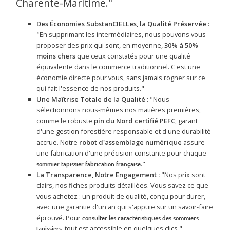
Charente-Maritime."
Des Économies SubstanCIELLes, la Qualité Préservée :
"En supprimant les intermédiaires, nous pouvons vous
proposer des prix qui sont, en moyenne,
30% à 50%
moins chers
que ceux constatés pour une qualité
équivalente dans le commerce traditionnel. C'est une
économie directe pour vous, sans jamais rogner sur ce
qui fait l'essence de nos produits."
Une Maîtrise Totale de la Qualité :
"Nous
sélectionnons nous-mêmes nos matières premières,
comme le robuste
pin du Nord certifié PEFC
, garant
d'une gestion forestière responsable et d'une durabilité
accrue. Notre
robot d'assemblage numérique
assure
une fabrication d'une précision constante pour chaque
."
sommier tapissier fabrication française
La Transparence, Notre Engagement :
"Nos prix sont
clairs, nos fiches produits détaillées. Vous savez ce que
vous achetez : un produit de qualité, conçu pour durer,
avec une garantie d'un an qui s'appuie sur un savoir-faire
éprouvé. Pour
consulter les caractéristiques des sommiers
, tout est accessible en quelques clics."
tapissiers