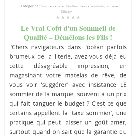
Catégories :
Sommiers à Lattes : L'Agilité au Service de Vos Nuits, par Hévéa
Sélection
star
star
star
star
star
Le Vrai Coût d'un Sommeil de
Qualité – Démêlons les Fils !
"Chers navigateurs dans l'océan parfois
brumeux de la literie, avez-vous déjà eu
cette désagréable impression, en
magasinant votre matelas de rêve, de
vous voir 'suggérer' avec insistance LE
sommier de la marque, souvent à un prix
qui fait tanguer le budget ? C'est ce que
certains appellent la 'taxe sommier', une
pratique qui peut laisser un goût amer,
surtout quand on sait que la garantie du