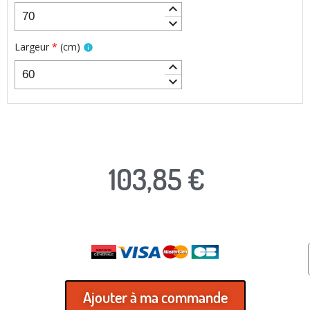
keyboard_arrow_up
keyboard_arrow_down
Largeur
*
(
cm
)
info
keyboard_arrow_up
keyboard_arrow_down
103,85 €
TTC
Ajouter à ma commande