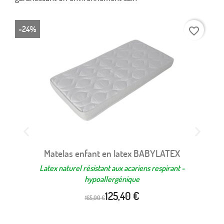
-24%
-2
favorite_border
Matelas enfant en latex BABYLATEX
Latex naturel résistant aux acariens respirant -
C
hypoallergénique
125,40 €
165,00 €