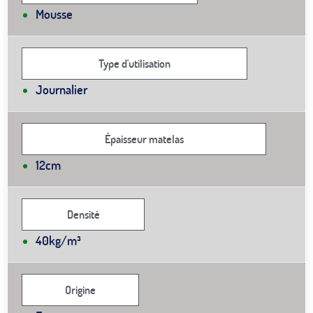
Mousse
Type d'utilisation
Journalier
Épaisseur matelas
12cm
Densité
40kg/m³
Origine