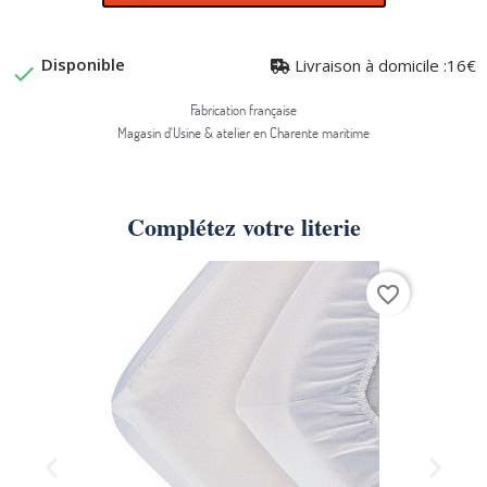
Disponible
Livraison à domicile :16€

Fabrication française
Magasin d'Usine & atelier en Charente maritime
Complétez votre literie
favorite_border