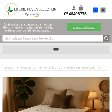
0546498736
Spécialiste de la découpe de mousse,
du sur-mesure, matelas personnalisés,
Vous êtes un professionnel !
matelas pour camping-car, bateau…
Accueil
Matelas
Matelas Latex
Matelas en latex AUSTRAL