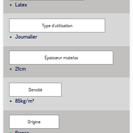
Latex
Type d'utilisation
Journalier
Épaisseur matelas
21cm
Densité
85kg/m³
Origine
France