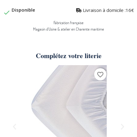
Disponible
Livraison à domicile :16€

Fabrication française
Magasin d'Usine & atelier en Charente maritime
Complétez votre literie
favorite_border