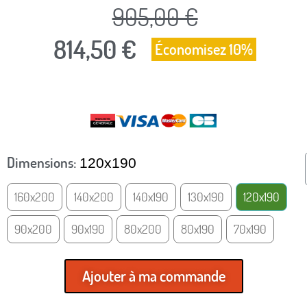
905,00 €
814,50 €
Économisez 10%
TTC
Dimensions
120x190
160x200
140x200
140x190
130x190
120x190
90x200
90x190
80x200
80x190
70x190
Ajouter à ma commande