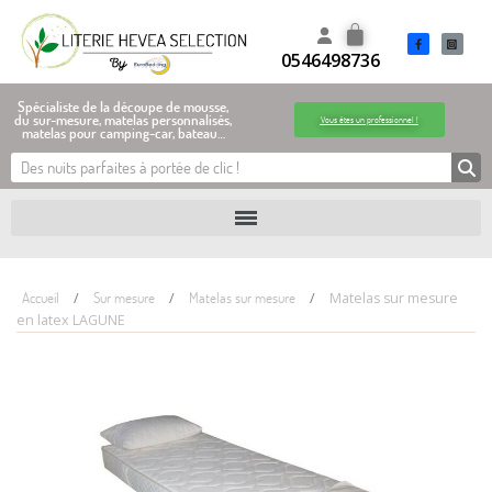
0546498736
Spécialiste de la découpe de mousse,
du sur-mesure, matelas personnalisés,
Vous êtes un professionnel !
matelas pour camping-car, bateau…
Accueil
Sur mesure
Matelas sur mesure
Matelas sur mesure
en latex LAGUNE