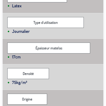
Latex
Type d'utilisation
Journalier
Épaisseur matelas
17cm
Densité
75kg/m³
Origine