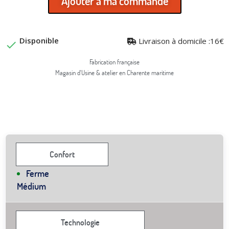
Ajouter à ma commande
Disponible
Livraison à domicile :16€

Fabrication française
Magasin d'Usine & atelier en Charente maritime
Confort
Ferme
Médium
Technologie