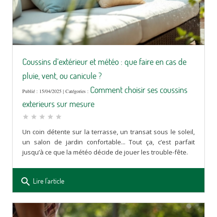
Coussins d’extérieur et météo : que faire en cas de
pluie, vent, ou canicule ?
Comment choisir ses coussins
Publié : 15/04/2025 | Catégories :
exterieurs sur mesure
star
star
star
star
star
Un coin détente sur la terrasse, un transat sous le soleil,
un salon de jardin confortable... Tout ça, c’est parfait
jusqu’à ce que la météo décide de jouer les trouble-fête.
search
Lire l'article