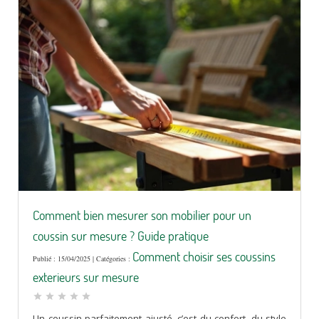
Comment bien mesurer son mobilier pour un
coussin sur mesure ? Guide pratique
Comment choisir ses coussins
Publié : 15/04/2025 | Catégories :
exterieurs sur mesure
star
star
star
star
star
Un coussin parfaitement ajusté, c’est du confort, du style