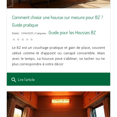
Comment choisir une housse sur mesure pour BZ ?
Guide pratique
Guide pour les Housses BZ
Publié : 15/04/2025 | Catégories :
star
star
star
star
star
Le BZ est un couchage pratique et gain de place, souvent
utilisé comme lit d’appoint ou canapé convertible. Mais
avec le temps, sa housse peut s’abîmer, se tacher ou ne
plus correspondre à votre décor
search
Lire l'article