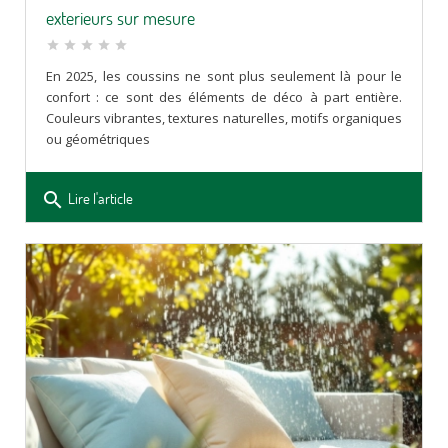
exterieurs sur mesure
star
star
star
star
star
En 2025, les coussins ne sont plus seulement là pour le
confort : ce sont des éléments de déco à part entière.
Couleurs vibrantes, textures naturelles, motifs organiques
ou géométriques
search
Lire l'article