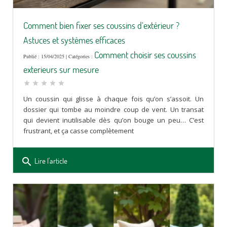
Comment bien fixer ses coussins d’extérieur ?
Astuces et systèmes efficaces
Comment choisir ses coussins
Publié : 15/04/2025 | Catégories :
exterieurs sur mesure
star
star
star
star
star
Un coussin qui glisse à chaque fois qu’on s’assoit. Un
dossier qui tombe au moindre coup de vent. Un transat
qui devient inutilisable dès qu’on bouge un peu… C’est
frustrant, et ça casse complètement
search
Lire l'article