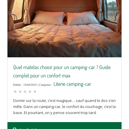
Quel matelas choisir pour un camping-car ? Guide
complet pour un confort max
Literie camping-car
Publié : 15/04/2025 | Catégories :
star
star
star
star
star
Dormir sur la route, c’est magique… sauf quand le dos s’en
mêle. Dans un camping-car, le confort du couchage, c’est la
base. Et pourtant, on y pense souvent trop tard.