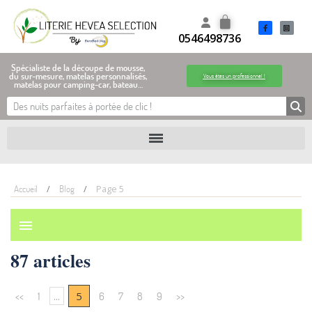
0546498736
Spécialiste de la découpe de mousse,
du sur-mesure, matelas personnalisés,
Vous êtes un professionnel !
matelas pour camping-car, bateau…
Accueil
Blog
Page 5
menu
87 articles
...
5
<<
1
6
7
8
9
>>