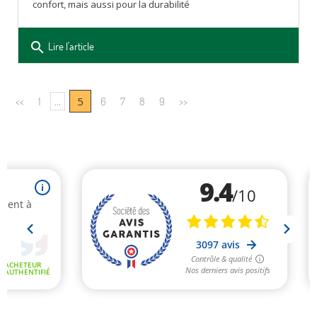
confort, mais aussi pour la durabilité
search
Lire l'article
...
5
<<
1
6
7
8
9
>>