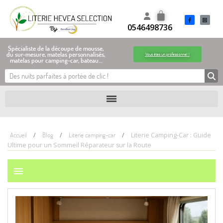
0546498736
Spécialiste de la découpe de mousse,
du sur-mesure, matelas personnalisés,
Vous êtes un professionnel !
matelas pour camping-car, bateau…
Accueil
Blog
Literie camping-car
Literie Camping-Car : Guide
Ultime pour un Sommeil Réparateur sur la Route
menu
P
:
19/